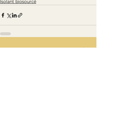
Isolant biosourcé
Voir tout
Posts récents